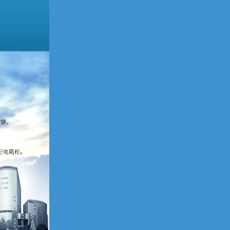
×
分类列表
公司新闻
行业新闻