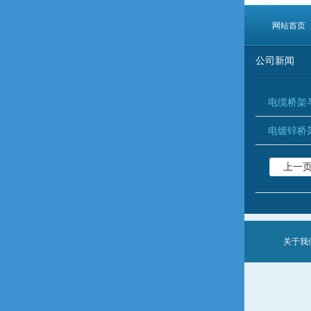
网站首页
公司新闻
电缆桥架
电镀锌桥
上一
关于我